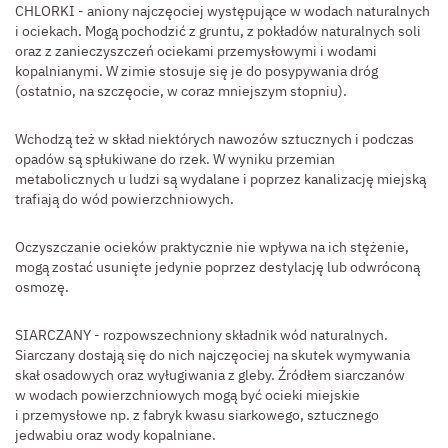
CHLORKI - aniony najczęociej występujące w wodach naturalnych
i ociekach. Mogą pochodzić z gruntu, z pokładów naturalnych soli
oraz z zanieczyszczeń ociekami przemysłowymi i wodami
kopalnianymi. W zimie stosuje się je do posypywania dróg
(ostatnio, na szczęocie, w coraz mniejszym stopniu).
Wchodzą też w skład niektórych nawozów sztucznych i podczas
opadów są spłukiwane do rzek. W wyniku przemian
metabolicznych u ludzi są wydalane i poprzez kanalizację miejską
trafiają do wód powierzchniowych.
Oczyszczanie ocieków praktycznie nie wpływa na ich stężenie,
mogą zostać usunięte jedynie poprzez destylację lub odwróconą
osmozę.
SIARCZANY - rozpowszechniony składnik wód naturalnych.
Siarczany dostają się do nich najczęociej na skutek wymywania
skał osadowych oraz wyługiwania z gleby. Źródłem siarczanów
w wodach powierzchniowych mogą być ocieki miejskie
i przemysłowe np. z fabryk kwasu siarkowego, sztucznego
jedwabiu oraz wody kopalniane.