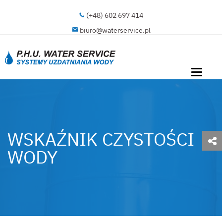
(+48) 602 697 414
biuro@waterservice.pl
Toggle
navigati
WSKAŹNIK CZYSTOŚCI
WODY