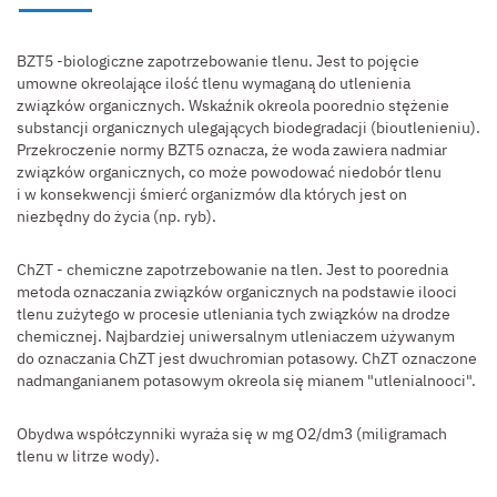
BZT5 -biologiczne zapotrzebowanie tlenu. Jest to pojęcie
umowne okreolające ilość tlenu wymaganą do utlenienia
związków organicznych. Wskaźnik okreola poorednio stężenie
substancji organicznych ulegających biodegradacji (bioutlenieniu).
Przekroczenie normy BZT5 oznacza, że woda zawiera nadmiar
związków organicznych, co może powodować niedobór tlenu
i w konsekwencji śmierć organizmów dla których jest on
niezbędny do życia (np. ryb).
ChZT - chemiczne zapotrzebowanie na tlen. Jest to poorednia
metoda oznaczania związków organicznych na podstawie ilooci
tlenu zużytego w procesie utleniania tych związków na drodze
chemicznej. Najbardziej uniwersalnym utleniaczem używanym
do oznaczania ChZT jest dwuchromian potasowy. ChZT oznaczone
nadmanganianem potasowym okreola się mianem "utlenialnooci".
Obydwa współczynniki wyraża się w mg O2/dm3 (miligramach
tlenu w litrze wody).